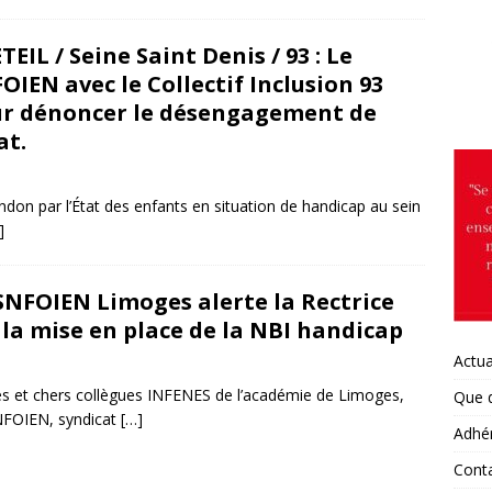
TEIL / Seine Saint Denis / 93 : Le
NNES : 2d groupe de travail sur la préparation de la rentrée 2026
OIEN avec le Collectif Inclusion 93
ACADÉMIES
r dénoncer le désengagement de
at.
ULOUSE : réunions d’informations syndicales dans les
 décembre 2025
snfoien
ACADÉMIES
ndon par l’État des enfants en situation de handicap au sein
RMANDIE, Eure / 27 : INFENES et Vie scolaire. De l’urgence à créer
]
ers : l’exemple de médicaments.
ACADÉMIES
DEAUX : moyens infirmiers pour la rentrée 2026
ACADÉMIES
SNFOIEN Limoges alerte la Rectrice
 la mise en place de la NBI handicap
RSAILLES : Moyens infirmiers pour la rentrée 2026
ACADÉMIES
Actua
 novembre 2025
snfoien
NNES : Extrait du CSA académique concernant les INFENES le 7
s et chers collègues INFENES de l’académie de Limoges,
Que 
ÉMIES
NFOIEN, syndicat
[…]
Adhé
TPELLIER : Postes INFENES rentrée 2026
ACADÉMIES
Cont
TEIL : MUTATIONS /REDEPLOIEMENTS/ ASSISES DE LA SANTÉ