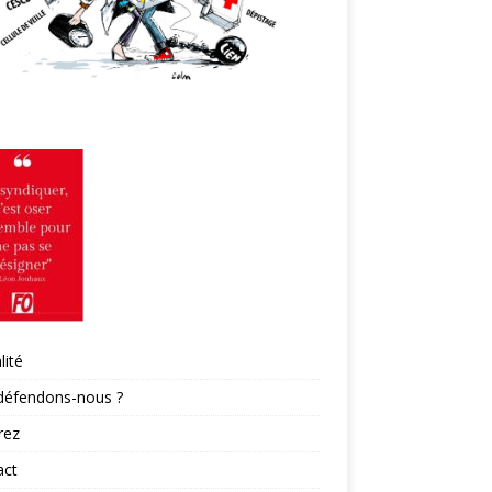
lité
défendons-nous ?
rez
act