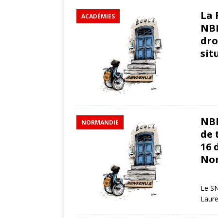
La 
ACADÉMIES
NBI
dro
sit
2 f
NBI
NORMANDIE
de 
16 
No
18
Le S
Laure