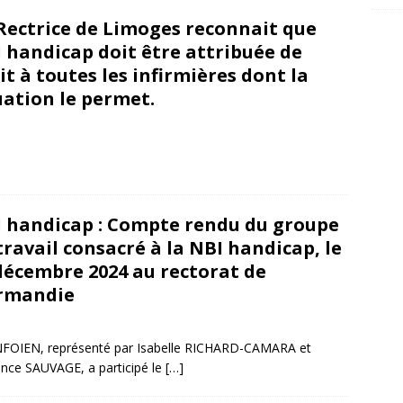
Rectrice de Limoges reconnait que
 handicap doit être attribuée de
it à toutes les infirmières dont la
uation le permet.
évrier 2025
snfoien
 handicap : Compte rendu du groupe
travail consacré à la NBI handicap, le
décembre 2024 au rectorat de
rmandie
 décembre 2024
snfoien
NFOIEN, représenté par Isabelle RICHARD-CAMARA et
nce SAUVAGE, a participé le
[…]