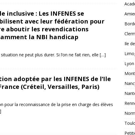
Acad
ÉMIES
le inclusive : Les INFENES se
Amie
tre au ministre de l’Education nationale pour demander
ilisent avec leur fédération pour
Bord
re aboutir les revendications
tes aux concours suffisants pour couvrir TOUS les postes vacants.
Clerm
amment la NBI handicap
Ile d
mai 2025
snfoien
FOIEN Limoges : des avancées concrètes au service des
Limo
situation ne peut plus durer. Si l’on ne fait rien, elle
[…]
ducation nationale de l’académie
ACADÉMIES
Lyon
Montp
ion adoptée par les INFENES de l’Ile
Nanc
France (Créteil, Versailles, Paris)
Nant
avril 2025
snfoien
Renn
n pour la reconnaissance de la prise en charge des élèves
]
Norm
Toul
Petit