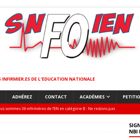
 INFIRMIER.ES DE L'EDUCATION NATIONALE
ADHÉREZ
CONTACT
ACADÉMIES
PETITI
us sommes 36 infirmières de l’EN en catégorie B : Ne restons pas
LITÉ
SIG
s les académies, le SNFOIEN se mobilise !
ACTUALITÉ
NBI