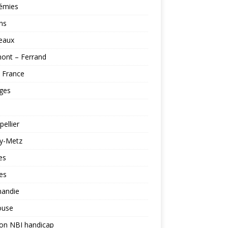
émies
ns
eaux
ont – Ferrand
e France
ges
ellier
y-Metz
es
es
andie
ouse
ion NBI handicap