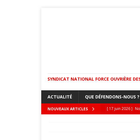
SYNDICAT NATIONAL FORCE OUVRIÈRE DES
ACTUALITÉ
QUE DÉFENDONS-NOUS ?
[ 17 juin 2026 ]
No
NOUVEAUX ARTICLES
isolées !
ACTUA
ACCUEIL
nbi handicap
[ 8 juin 2026 ]
Dan