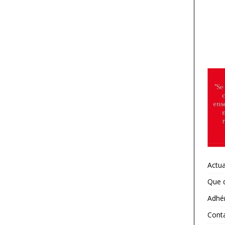
ACADÉMIES
ULOUSE : réunions d’informations syndicales dans les
ACADÉMIES
RMANDIE, Eure / 27 : INFENES et Vie scolaire. De l’urgence à créer
ers : l’exemple de médicaments.
ACADÉMIES
DEAUX : moyens infirmiers pour la rentrée 2026
ACADÉMIES
RSAILLES : Moyens infirmiers pour la rentrée 2026
ACADÉMIES
NNES : Extrait du CSA académique concernant les INFENES le 7
ÉMIES
Actua
TPELLIER : Postes INFENES rentrée 2026
ACADÉMIES
Que 
TEIL : MUTATIONS /REDEPLOIEMENTS/ ASSISES DE LA SANTÉ
Adhé
ÉMIES
Cont
tre au ministre de l’Education nationale pour demander