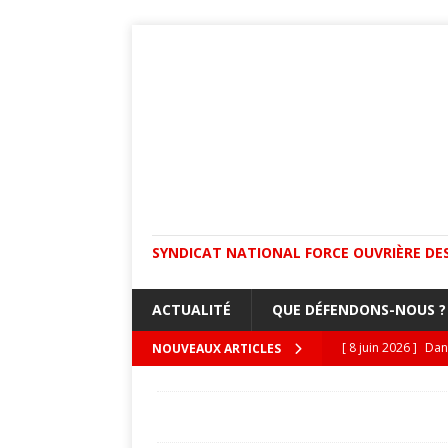
SYNDICAT NATIONAL FORCE OUVRIÈRE DES
ACTUALITÉ
QUE DÉFENDONS-NOUS ?
[ 8 juin 2026 ]
Dan
NOUVEAUX ARTICLES
[ 4 juin 2026 ]
CRE
ACCUEIL
ACADÉMIES
Les personnel
recrutements toujo
l’académie de Toulouse