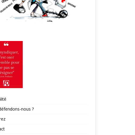
lité
défendons-nous ?
rez
act