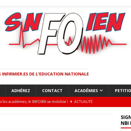
 INFIRMIER.ES DE L'EDUCATION NATIONALE
ADHÉREZ
CONTACT
ACADÉMIES
PETITI
s les académies, le SNFOIEN se mobilise !
ACTUALITÉ
TEIL / Concours INFENES : des postes ouverts mais des
SIG
s se mobilisent contre la fermeture de postes d’INFENES dans
urs insuffisants.
ACADÉMIES
NBI