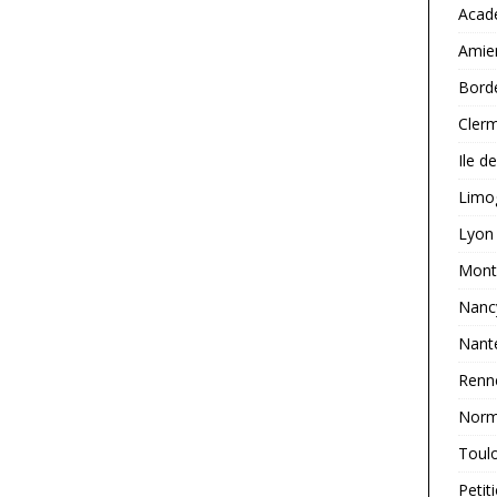
Acad
tes aux concours suffisants pour couvrir TOUS les postes vacants.
Amie
Bord
FOIEN Limoges : des avancées concrètes au service des
Clerm
ducation nationale de l’académie
ACADÉMIES
Ile d
us sommes 36 infirmières de l’EN en catégorie B : Ne restons pas
Limo
LITÉ
Lyon
Montp
Nanc
Nant
Renn
Norm
Toul
Petit