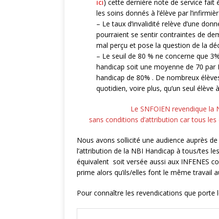
ici
) cette dernière note de service fait 
les soins donnés à l’élève par l’infirmi
– Le taux d’invalidité relève d’une donn
pourraient se sentir contraintes de de
mal perçu et pose la question de la dé
– Le seuil de 80 % ne concerne que 3%
handicap soit une moyenne de 70 par I
handicap de 80% . De nombreux élève
quotidien, voire plus, qu’un seul élève
Le SNFOIEN revendique la NB
sans conditions d’attribution car tous les
Nous avons sollicité une audience auprès de
l’attribution de la NBI Handicap à tous/tes l
équivalent soit versée aussi aux INFENES co
prime alors qu’ils/elles font le même travail 
Pour connaître les revendications que porte l