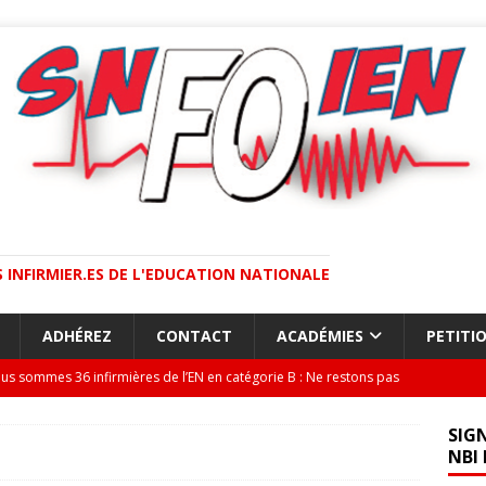
 INFIRMIER.ES DE L'EDUCATION NATIONALE
ADHÉREZ
CONTACT
ACADÉMIES
PETITI
us sommes 36 infirmières de l’EN en catégorie B : Ne restons pas
LITÉ
SIG
tition contre CIA « au mérite » / lutte pour NBI handicap /
s les académies, le SNFOIEN se mobilise !
ACTUALITÉ
NBI