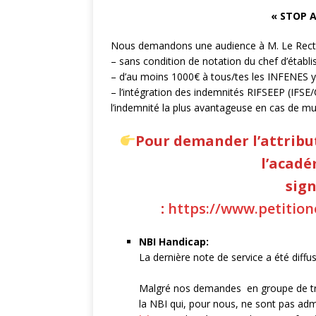
« STOP A
SCOLAIRE
ACAD
[ 2 avril 2026 ]
Let
Nous demandons une audience à M. Le Recteu
– sans condition de notation du chef d’établ
l’ouverture de pos
– d’au moins 1000€ à tous/tes les INFENES y 
ACTUALITÉ
– l’intégration des indemnités RIFSEEP (IFSE/C
l’indemnité la plus avantageuse en cas de m
[ 19 juin 2026 ]
SN
infirmières de l’É
Pour demander l’attribut
l’acadé
sign
:
https://www.petition
NBI Handicap:
La dernière note de service a été diffu
Malgré nos demandes en groupe de trav
la NBI qui, pour nous, ne sont pas admi