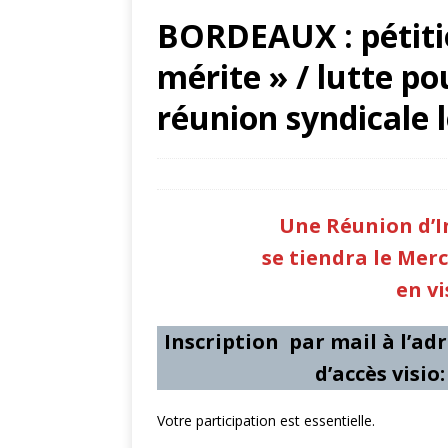
[ 4 juin 2026 ]
CRE
BORDEAUX : pétiti
recrutements toujo
mérite » / lutte p
[ 1 juin 2026 ]
AMIE
plan santé mentale
réunion syndicale l
[ 1 juin 2026 ]
MONT
des INFENES – 29 m
29 mai 2026
snfoien
Académies
,
A
[ 1 juin 2026 ]
REN
Une Réunion d’In
[ 29 mai 2026 ]
BO
se tiendra le Merc
handicap / réunion
en v
[ 29 mai 2026 ]
NA
Inscription par mail à l’adr
de rentrée 2026 p
d’accès visi
[ 28 mai 2026 ]
CL
conférence pour l
Votre participation est essentielle.
[ 27 mai 2026 ]
LI