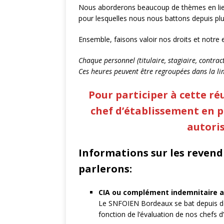
Nous aborderons beaucoup de thèmes en lien a
ACADÉMIES
pour lesquelles nous nous battons depuis plu
[ 20 mai 2026 ]
RE
Ensemble, faisons valoir nos droits et notre 
pour les INFENES
Chaque personnel (titulaire, stagiaire, contra
[ 18 mai 2026 ]
TO
Ces heures peuvent être regroupées dans la li
départements .
Pour participer à cette réu
[ 10 mai 2026 ]
NO
chef d’établissement
en p
des postes infirmi
autori
[ 7 mai 2026 ]
BOR
Informations sur les revend
[ 13 avril 2026 ]
VE
parlerons:
[ 13 avril 2026 ]
RE
avril 2026
ACAD
CIA ou complément indemnitaire 
[ 7 avril 2026 ]
MON
Le SNFOIEN Bordeaux se bat depuis des
fonction de l’évaluation de nos chefs d
[ 7 avril 2026 ]
CRE