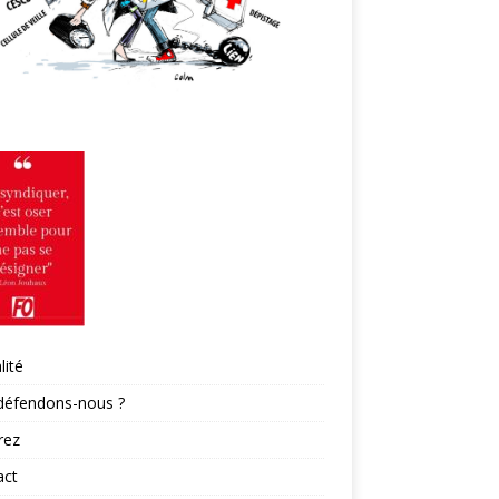
lité
défendons-nous ?
rez
act