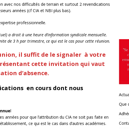
vec nos difficultés de terrain et surtout 2 revendications
sieurs années (cf CIA et NBI plus bas).
NNES : 2d groupe de travail sur la préparation de la rentrée 2026
expertise professionnelle.
ACADÉMIES
ctuel) a droit à une heure d’information syndicale mensuelle.
ULOUSE : réunions d’informations syndicales dans les
mite
de 3 h par trimestre, ce qui est le cas pour cette réunion.
ACADÉMIES
nion, il suffit de le signaler
à votre
RMANDIE, Eure / 27 : INFENES et Vie scolaire. De l’urgence à créer
résentant cette invitation qui vaut
ers : l’exemple de médicaments.
ACADÉMIES
sation d’absence.
DEAUX : moyens infirmiers pour la rentrée 2026
ACADÉMIES
ications en cours dont nous
RSAILLES : Moyens infirmiers pour la rentrée 2026
ACADÉMIES
Actua
NNES : Extrait du CSA académique concernant les INFENES le 7
Que 
ÉMIES
annue
l
Adhé
TPELLIER : Postes INFENES rentrée 2026
ACADÉMIES
 années pour que l’attribution du CIA ne soit pas faite en
Cont
’établissement, ce qui est le cas dans d’autres académies.
TEIL : MUTATIONS /REDEPLOIEMENTS/ ASSISES DE LA SANTÉ