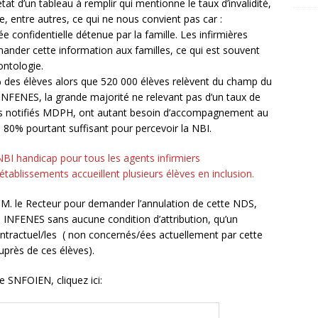
état d’un tableau à remplir qui mentionne le taux d’invalidité,
ère, entre autres, ce qui ne nous convient pas car :
ée confidentielle détenue par la famille. Les infirmières
mander cette information aux familles, ce qui est souvent
ontologie.
 des élèves alors que 520 000 élèves relèvent du champ du
NFENES, la grande majorité ne relevant pas d’un taux de
s notifiés MDPH, ont autant besoin d’accompagnement au
 à 80% pourtant suffisant pour percevoir la NBI.
I handicap pour tous les agents infirmiers
 établissements accueillent plusieurs élèves en inclusion.
 M. le Recteur pour demander l’annulation de cette NDS,
es INFENES sans aucune condition d’attribution, qu’un
ntractuel/les ( non concernés/ées actuellement par cette
auprès de ces élèves).
e SNFOIEN, cliquez ici: