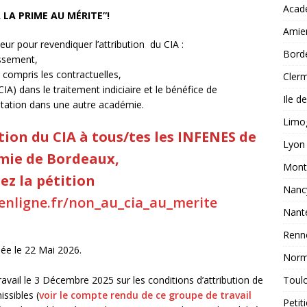
Acad
 LA PRIME AU MÉRITE”!
ÉMIES
Amie
tre au ministre de l’Education nationale pour demander
r pour revendiquer l’attribution du CIA :
Bord
issement,
tes aux concours suffisants pour couvrir TOUS les postes vacants.
compris les contractuelles,
Clerm
IA) dans le traitement indiciaire et le bénéfice de
Ile d
utation dans une autre académie.
FOIEN Limoges : des avancées concrètes au service des
Limo
ducation nationale de l’académie
ACADÉMIES
ion du CIA à tous/tes les INFENES de
Lyon
mie de Bordeaux,
Montp
ez la pétition
Nanc
enligne.fr/non_au_cia_au_merite
Nant
Renn
sée le 22 Mai 2026.
Norm
Toul
ail le 3 Décembre 2025 sur les conditions d’attribution de
ssibles (
voir le compte rendu de ce groupe de travail
Petit