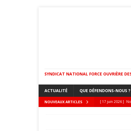
SYNDICAT NATIONAL FORCE OUVRIÈRE DES
ACTUALITÉ
QUE DÉFENDONS-NOUS ?
[ 17 juin 2026 ]
No
NOUVEAUX ARTICLES
isolées !
ACTUA
ACCUEIL
ACADÉMIES
BORDEAUX : pé
[ 8 juin 2026 ]
Dan
réunion syndicale le 24 juin 2026