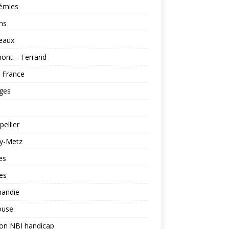
émies
ns
eaux
ont – Ferrand
e France
ges
ellier
y-Metz
es
es
andie
ouse
ion NBI handicap