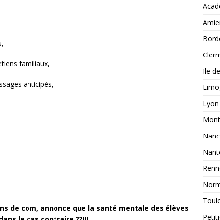
Acad
tes aux concours suffisants pour couvrir TOUS les postes vacants.
Amie
Bord
s,
FOIEN Limoges : des avancées concrètes au service des
Clerm
ducation nationale de l’académie
ACADÉMIES
tiens familiaux,
Ile d
ssages anticipés,
Limo
Lyon
Montp
Nanc
Nant
Renn
Norm
Toul
ions de com, annonce que la santé mentale des élèves
Petit
 dans le cas contraire ??!!!