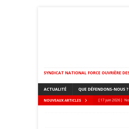
SYNDICAT NATIONAL FORCE OUVRIÈRE DES
ACTUALITÉ
QUE DÉFENDONS-NOUS ?
[ 17 juin 2026 ]
No
[ 8 juin 2026 ]
Dan
NOUVEAUX ARTICLES
isolées !
ACTUA
[ 4 juin 2026 ]
CRE
ACCUEIL
ACADÉMIES
48 / LOZERE :
recrutements toujo
remboursements des frais de déplacement.