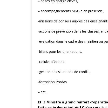
– prises en charge élèves,
l’ouverture de pos
– accompagnements pHARe en présentiel,
ACTUALITÉ
-missions de conseils auprès des enseignant
[ 19 juin 2026 ]
SN
infirmières de l’É
-actions de prévention dans les classes, entre
-évaluation dans le cadre des maintien ou pa
-bilans pour les orientations,
-cellules d’écoute,
-gestion des situations de conflit,
-formation Prodas,
– etc…
Et la Ministre à grand renfort d’opérat
fait partie des priorités ! Qu’en serait-il