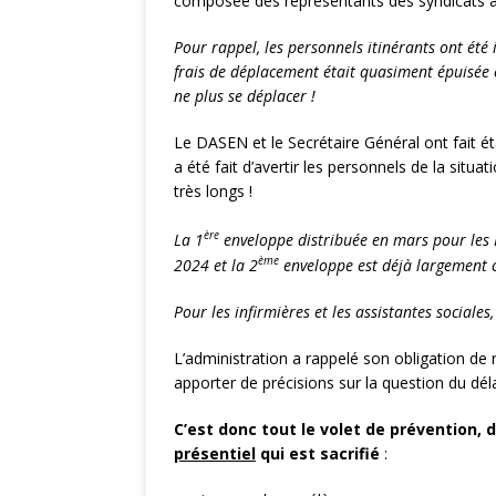
composée des représentants des syndicats a
pour les INFENES
Pour rappel, les personnels itinérants ont été
frais de déplacement était quasiment épuisée e
[ 18 mai 2026 ]
TO
ne plus se déplacer !
départements .
Le DASEN et le Secrétaire Général ont fait ét
[ 10 mai 2026 ]
NO
a été fait d’avertir les personnels de la situa
des postes infirmi
très longs !
[ 7 mai 2026 ]
BOR
ère
La 1
enveloppe distribuée en mars pour les 
[ 13 avril 2026 ]
VE
ème
2024 et la 2
enveloppe est déjà largement 
[ 13 avril 2026 ]
RE
Pour les infirmières et les assistantes sociale
avril 2026
ACAD
L’administration a rappelé son obligation de
[ 7 avril 2026 ]
MON
apporter de précisions sur la question du dél
[ 7 avril 2026 ]
CRE
C’est donc tout le volet de prévention
SCOLAIRE
ACAD
présentiel
qui est sacrifié
:
[ 2 avril 2026 ]
Let