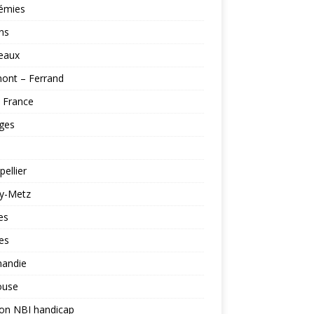
émies
ns
eaux
ont – Ferrand
e France
ges
ellier
y-Metz
es
es
andie
ouse
ion NBI handicap