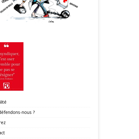
lité
défendons-nous ?
rez
act